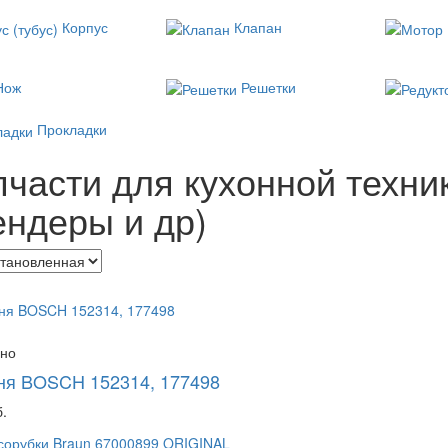
Корпус
Клапан
Нож
Решетки
Прокладки
пчасти для кухонной техни
ендеры и др)
чно
ня BOSCH 152314, 177498
.