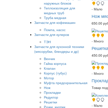
наружных блоков
Теплоизоляция для
- Мало
медных труб
Нож мяс
Труба медная
Запчасти для кофемашин
650.00 руб
Помпа, насос
Запчасти для кулеров
- Много
ТЭН
Запчасти для кухонной техники
Решетк
(мясорубки, блендеры и др)
450.00 руб
Венчик
Гайка корпуса
Клапан
Корпус (тубус)
- Много
Мотор
Проклад
Муфта предохранительная
Товар под
Нож
Прокладки
Редуктор
Решетки
- Мало
Ручки, кнопки