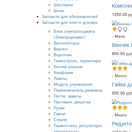
Комплек
Шестерни
Шнек
1250.00 р
Запчасти для обогревателей
Запчасти для плит и духовок
Блок электроподжига
- Мало
(Электророзжиг)
Вентиляторы
Венчик 
Вертел
850.00 руб
Воротник
Газконтроль, термопара
Кнопки разные
Конфорки
- Много
Лампы
Гайка д
Модуль управления
Переключатель режимов
950.00 руб
Петли, завесы
Противни, решетки
Ручки
Свечи
- Много
Стекло
Редукто
Термостаты, регуляторы
температуры
1950.00 р