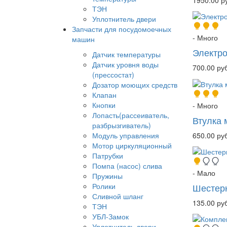
ТЭН
Уплотнитель двери
Запчасти для посудомоечных
- Много
машин
Электр
Датчик температуры
Датчик уровня воды
700.00 руб
(прессостат)
Дозатор моющих средств
Клапан
Кнопки
- Много
Лопасть(рассеиватель,
Втулка 
разбрызгиватель)
650.00 руб
Модуль управления
Мотор циркуляционный
Патрубки
Помпа (насос) слива
- Мало
Пружины
Шестер
Ролики
Сливной шланг
135.00 руб
ТЭН
УБЛ-Замок
Уплотнитель двери