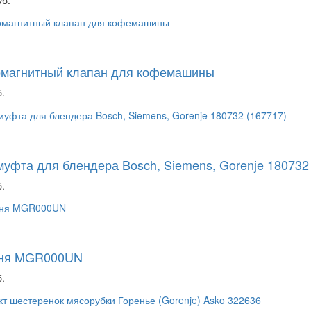
омагнитный клапан для кофемашины
.
муфта для блендера Bosch, Siemens, Gorenje 180732
.
ня MGR000UN
.