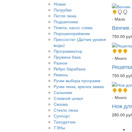
Ножки
Патрубки
Петля люка
- Мало
Подшипники
Венчик 
Помпа, насос слива
Порошкоприёмник
750.00 руб
Прессостат (Датчик уровня
воды)
Программатор
Пружина бака
- Много
Разное
Решетка
Ребро барабана
Ремень
750.00 руб
Ручки выбора программ
Ручки люка, крючок замка
Сальники
- Много
Сливной шланг
Смазка
Нож для
Стекло люка
280.00 руб
Суппорт
Таходатчик
ТЭНы