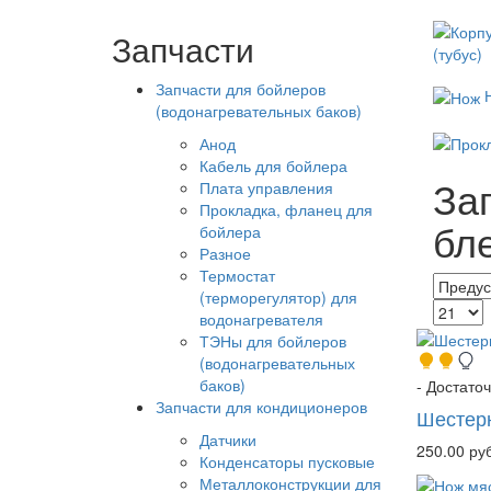
Запчасти
(тубус)
Запчасти для бойлеров
(водонагревательных баков)
Анод
Кабель для бойлера
За
Плата управления
Прокладка, фланец для
бл
бойлера
Разное
Термостат
(терморегулятор) для
водонагревателя
ТЭНы для бойлеров
(водонагревательных
баков)
- Достато
Запчасти для кондиционеров
Шестер
Датчики
250.00 руб
Конденсаторы пусковые
Металлоконструкции для