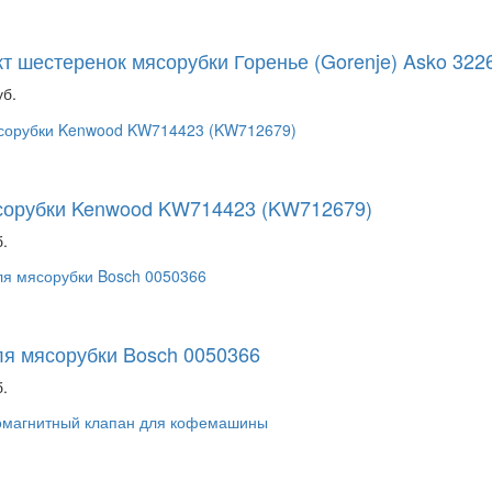
т шестеренок мясорубки Горенье (Gorenje) Asko 322
уб.
сорубки Kenwood KW714423 (KW712679)
.
я мясорубки Bosch 0050366
.