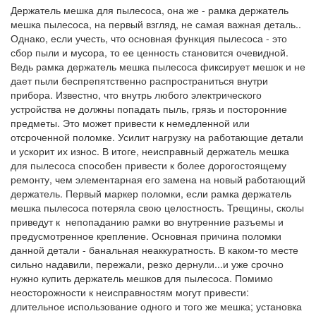
Держатель мешка для пылесоса, она же - рамка держатель
мешка пылесоса, на первый взгляд, не самая важная деталь..
Однако, если учесть, что основная функция пылесоса - это
сбор пыли и мусора, то ее ценность становится очевидной.
Ведь рамка держатель мешка пылесоса фиксирует мешок и не
дает пыли беспрепятственно распространиться внутри
прибора. Известно, что внутрь любого электрического
устройства не должны попадать пыль, грязь и посторонние
предметы. Это может привести к немедленной или
отсроченной поломке. Усилит нагрузку на работающие детали
и ускорит их износ. В итоге, неисправный держатель мешка
для пылесоса способен привести к более дорогостоящему
ремонту, чем элементарная его замена на новый работающий
держатель. Первый маркер поломки, если рамка держатель
мешка пылесоса потеряла свою целостность. Трещины, сколы
приведут к непопаданию рамки во внутренние разъемы и
предусмотренное крепление. Основная причина поломки
данной детали - банальная неаккуратность. В каком-то месте
сильно надавили, пережали, резко дернули...и уже срочно
нужно купить держатель мешков для пылесоса. Помимо
неосторожности к неисправностям могут привести:
длительное использование одного и того же мешка; установка