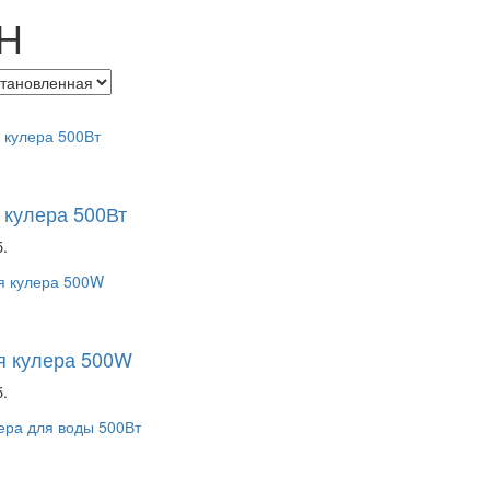
Н
 кулера 500Вт
.
я кулера 500W
.