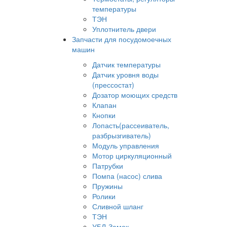
температуры
ТЭН
Уплотнитель двери
Запчасти для посудомоечных
машин
Датчик температуры
Датчик уровня воды
(прессостат)
Дозатор моющих средств
Клапан
Кнопки
Лопасть(рассеиватель,
разбрызгиватель)
Модуль управления
Мотор циркуляционный
Патрубки
Помпа (насос) слива
Пружины
Ролики
Сливной шланг
ТЭН
УБЛ-Замок