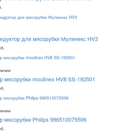
.
едуктор для мясорубки Мулинекс HV3
уб.
аличии
р мясорубки moulinex HV8 SS-192501
уб.
аличии
р мясорубки Philips 996510075506
уб.