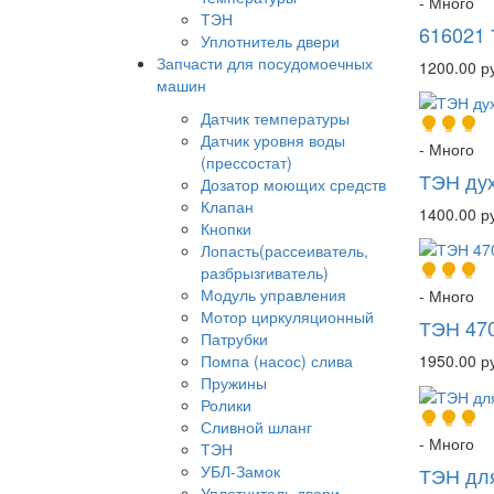
- Много
ТЭН
616021 
Уплотнитель двери
Запчасти для посудомоечных
1200.00 р
машин
Датчик температуры
Датчик уровня воды
- Много
(прессостат)
ТЭН дух
Дозатор моющих средств
Клапан
1400.00 р
Кнопки
Лопасть(рассеиватель,
разбрызгиватель)
Модуль управления
- Много
Мотор циркуляционный
ТЭН 470
Патрубки
1950.00 р
Помпа (насос) слива
Пружины
Ролики
Сливной шланг
- Много
ТЭН
УБЛ-Замок
ТЭН для
Уплотнитель двери