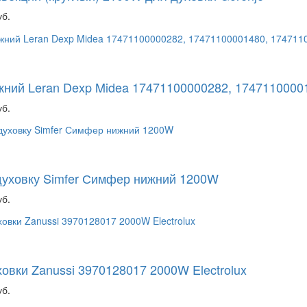
уб.
ний Leran Dexp Midea 17471100000282, 1747110000
уб.
духовку Simfer Симфер нижний 1200W
уб.
овки Zanussi 3970128017 2000W Electrolux
уб.