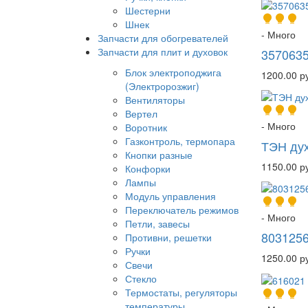
Шестерни
Шнек
- Много
Запчасти для обогревателей
Запчасти для плит и духовок
3570635
Блок электроподжига
1200.00 р
(Электророзжиг)
Вентиляторы
Вертел
- Много
Воротник
Газконтроль, термопара
ТЭН ду
Кнопки разные
1150.00 р
Конфорки
Лампы
Модуль управления
Переключатель режимов
- Много
Петли, завесы
803125
Противни, решетки
Ручки
1250.00 р
Свечи
Стекло
Термостаты, регуляторы
температуры