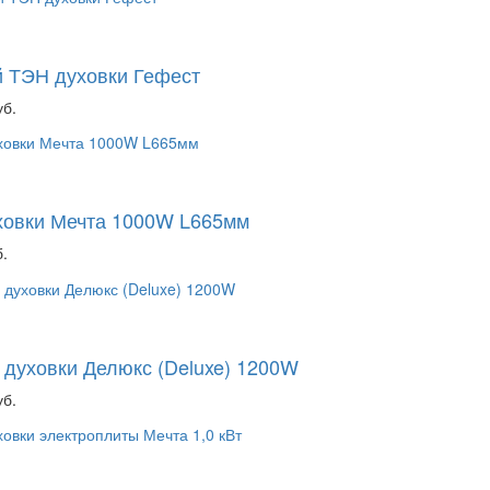
 ТЭН духовки Гефест
уб.
ховки Мечта 1000W L665мм
.
 духовки Делюкс (Deluxe) 1200W
уб.