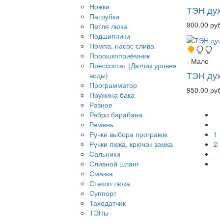
Ножки
ТЭН дух
Патрубки
900.00 руб
Петля люка
Подшипники
Помпа, насос слива
Порошкоприёмник
- Мало
Прессостат (Датчик уровня
ТЭН ду
воды)
Программатор
950.00 руб
Пружина бака
Разное
Ребро барабана
Ремень
1
Ручки выбора программ
2
Ручки люка, крючок замка
Сальники
Сливной шланг
Смазка
Стекло люка
Суппорт
Таходатчик
ТЭНы