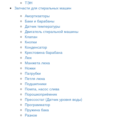
ТЭН
Запчасти для стиральных машин
Амортизаторы
Баки и барабаны
Датчик температуры
Двигатель стиральной машины
Клапан
Кнопки
Конденсатор
Крестовина барабана
Люк
Манжета люка
Ножки
Патрубки
Петля люка
Подшипники
Помпа, насос слива
Порошкоприёмник
Прессостат (Датчик уровня воды)
Программатор
Пружина бака
Разное