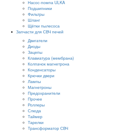
Насос-помпа ULKA
Подшипники
Фильтры
Шланг
Щётки пылесоса
Запчасти для СВЧ печей
Двигатели
Диоды
Зацепы
Клавиатура (мембрана)
Колпачок магнетрона
Конденсаторы
Крючки двери
Лампы
Магнетроны
Предохранители
Прочее
Роллеры
Слюда
Таймер
Тарелки
Трансформатор СВЧ