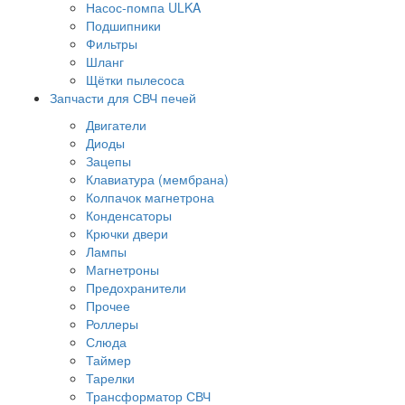
Насос-помпа ULKA
Подшипники
Фильтры
Шланг
Щётки пылесоса
Запчасти для СВЧ печей
Двигатели
Диоды
Зацепы
Клавиатура (мембрана)
Колпачок магнетрона
Конденсаторы
Крючки двери
Лампы
Магнетроны
Предохранители
Прочее
Роллеры
Слюда
Таймер
Тарелки
Трансформатор СВЧ