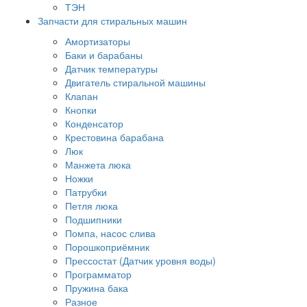
ТЭН
Запчасти для стиральных машин
Амортизаторы
Баки и барабаны
Датчик температуры
Двигатель стиральной машины
Клапан
Кнопки
Конденсатор
Крестовина барабана
Люк
Манжета люка
Ножки
Патрубки
Петля люка
Подшипники
Помпа, насос слива
Порошкоприёмник
Прессостат (Датчик уровня воды)
Программатор
Пружина бака
Разное