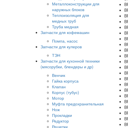
Металлоконструкции для
B
наружных блоков
B
Теплоизоляция для
B
медных труб
B
Труба медная
B
Запчасти для кофемашин
B
B
Помпа, насос
B
Запчасти для кулеров
B
ТЭН
B
Запчасти для кухонной техники
B
(мясорубки, блендеры и др)
B
B
Венчик
B
Гайка корпуса
B
Клапан
B
Корпус (тубус)
B
Мотор
B
Муфта предохранительная
B
Нож
B
Прокладки
B
Редуктор
B
Решетки