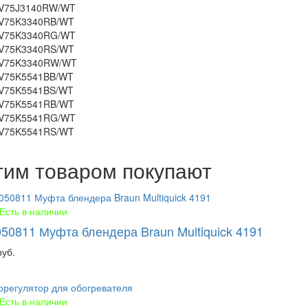
V75J3140RW/WT
V75K3340RB/WT
V75K3340RG/WT
V75K3340RS/WT
V75K3340RW/WT
V75K5541BB/WT
V75K5541BS/WT
V75K5541RB/WT
V75K5541RG/WT
V75K5541RS/WT
тим товаром покупают
Есть в наличии
50811 Муфта блендера Braun Multiquick 4191
руб.
Есть в наличии