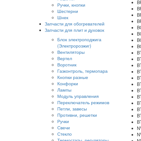
B
Ручки, кнопки
B
Шестерни
B
Шнек
B
Запчасти для обогревателей
B
Запчасти для плит и духовок
B
Блок электроподжига
B
(Электророзжиг)
B
Вентиляторы
B
Вертел
B
Воротник
B
Газконтроль, термопара
B
Кнопки разные
B
Конфорки
B
Лампы
B
Модуль управления
B
Переключатель режимов
B
Петли, завесы
B
Противни, решетки
B
Ручки
B
Свечи
N
Стекло
N
Термостаты, регуляторы
N