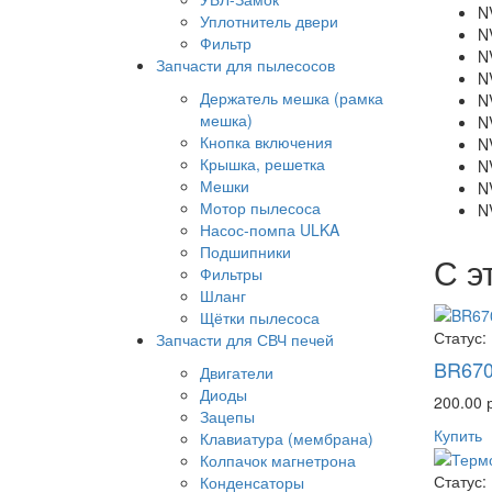
N
Уплотнитель двери
N
Фильтр
N
Запчасти для пылесосов
N
Держатель мешка (рамка
N
мешка)
N
Кнопка включения
N
Крышка, решетка
N
Мешки
N
Мотор пылесоса
N
Насос-помпа ULKA
Подшипники
С э
Фильтры
Шланг
Щётки пылесоса
Статус:
Запчасти для СВЧ печей
BR670
Двигатели
Диоды
200.00 
Зацепы
Купить
Клавиатура (мембрана)
Колпачок магнетрона
Статус:
Конденсаторы