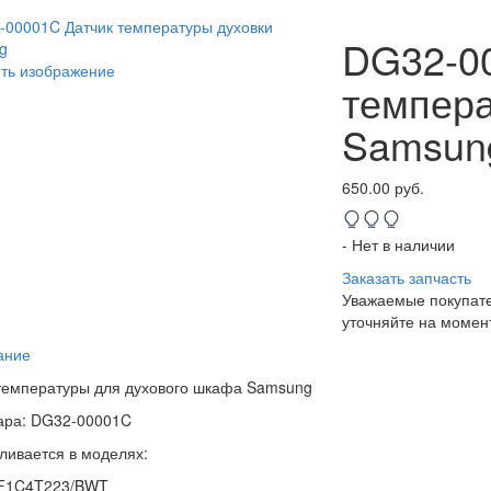
DG32-0
ть изображение
темпера
Samsun
650.00 руб.
- Нет в наличии
Заказать запчасть
Уважаемые покупате
уточняйте на момент
ание
температуры для духового шкафа Samsung
вара: DG32-00001C
ливается в моделях:
F1C4T223/BWT