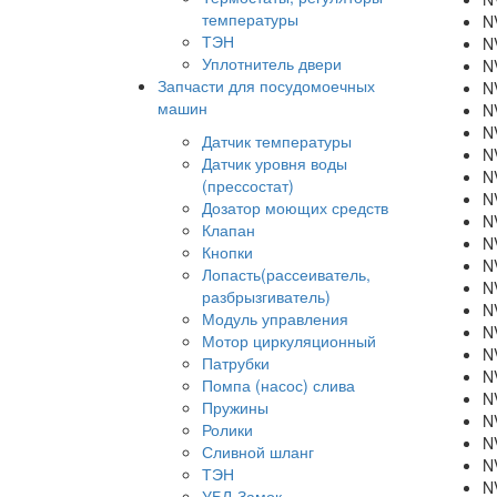
температуры
N
ТЭН
N
Уплотнитель двери
N
Запчасти для посудомоечных
N
машин
N
N
Датчик температуры
N
Датчик уровня воды
N
(прессостат)
N
Дозатор моющих средств
N
Клапан
N
Кнопки
N
Лопасть(рассеиватель,
N
разбрызгиватель)
N
Модуль управления
N
Мотор циркуляционный
N
Патрубки
N
Помпа (насос) слива
N
Пружины
N
Ролики
N
Сливной шланг
N
ТЭН
N
УБЛ-Замок