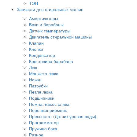
ТЭН
Запчасти для стиральных машин
Амортизаторы
Баки и барабаны
Датчик температуры
Двигатель стиральной машины
Клапан
Кнопки
Конденсатор
Крестовина барабана
Люк
Манжета люка
Ножки
Патрубки
Петля люка
Подшипники
Помпа, насос слива
Порошкоприёмник
Прессостат (Датчик уровня воды)
Программатор
Пружина бака
Разное