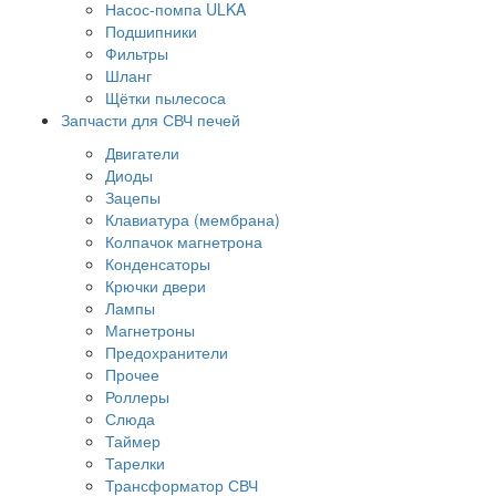
Насос-помпа ULKA
Подшипники
Фильтры
Шланг
Щётки пылесоса
Запчасти для СВЧ печей
Двигатели
Диоды
Зацепы
Клавиатура (мембрана)
Колпачок магнетрона
Конденсаторы
Крючки двери
Лампы
Магнетроны
Предохранители
Прочее
Роллеры
Слюда
Таймер
Тарелки
Трансформатор СВЧ