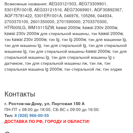
Возможные названия: AEG33121503, AEG73309901,
5301ER1001B, AEG33121516, AEG73069901, AGF30892367,
AGF75781422, 5301ER1001A, 046976, 105266, 044934,
2703370100, 2601350000, 2701590000, 2703370300,
HTR005LG, WM1011SZW, kawai 2000w, kawai 230v 2000w,
kawai 230v 2000w для стиральной машины, тэн kawai 2000w,
тэн kawai 230v 2000w, тэн lg, тэн lg 2000w, тэн для машинки lg,
тэн для машины lg, тэн для стиральной lg, тэн для стиральной
машинки lg, тэн для стиральной машины kawai 2000w, тэн для
стиральной машины lg, тэн для стиральной машины lg с
датчиком, тэн для стиральной машины лж, тэн лж, тэн
стиральная машина lg 2000w, тэн стиральной лж, тэн элджи
Контакты
г. Ростов-на-Дону, ул. Портовая 150 А
ПН-ПТ с 08:00 до 18:00, СБ-ВС с 09:00 до 16:00.
Тел:
8 (928) 966-00-55
ДОСТАВКА ПО РФ, ГОРОДУ И ОБЛАСТИ!