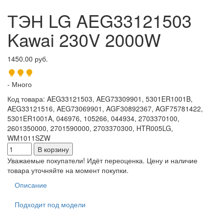
ТЭН LG AEG33121503
Kawai 230V 2000W
1450.00 руб.
- Много
Код товара
:
AEG33121503, AEG73309901, 5301ER1001B,
AEG33121516, AEG73069901, AGF30892367, AGF75781422,
5301ER1001A, 046976, 105266, 044934, 2703370100,
2601350000, 2701590000, 2703370300, HTR005LG,
WM1011SZW
Уважаемые покупатели! Идёт переоценка. Цену и наличие
товара уточняйте на момент покупки.
Описание
Подходит под модели