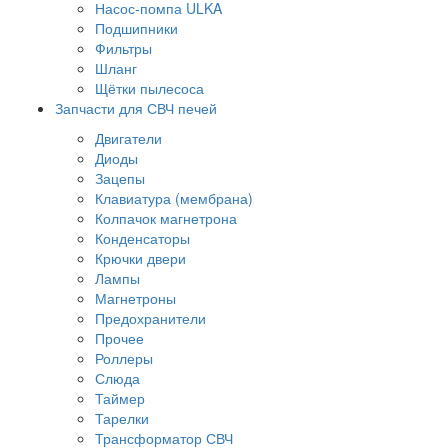
Насос-помпа ULKA
Подшипники
Фильтры
Шланг
Щётки пылесоса
Запчасти для СВЧ печей
Двигатели
Диоды
Зацепы
Клавиатура (мембрана)
Колпачок магнетрона
Конденсаторы
Крючки двери
Лампы
Магнетроны
Предохранители
Прочее
Роллеры
Слюда
Таймер
Тарелки
Трансформатор СВЧ