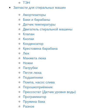
ТЭН
Запчасти для стиральных машин
Амортизаторы
Баки и барабаны
Датчик температуры
Двигатель стиральной машины
Клапан
Кнопки
Конденсатор
Крестовина барабана
Люк
Манжета люка
Ножки
Патрубки
Петля люка
Подшипники
Помпа, насос слива
Порошкоприёмник
Прессостат (Датчик уровня воды)
Программатор
Пружина бака
Разное