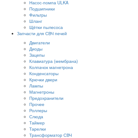
Насос-помпа ULKA
Подшипники
Фильтры
Шланг
Щётки пылесоса
Запчасти для СВЧ печей
Двигатели
Диоды
Зацепы
Клавиатура (мембрана)
Колпачок магнетрона
Конденсаторы
Крючки двери
Лампы
Магнетроны
Предохранители
Прочее
Роллеры
Слюда
Таймер
Тарелки
Трансформатор СВЧ