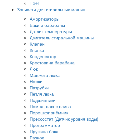
ТЭН
Запчасти для стиральных машин
Амортизаторы
Баки и барабаны
Датчик температуры
Двигатель стиральной машины
Клапан
Кнопки
Конденсатор
Крестовина барабана
Люк
Манжета люка
Ножки
Патрубки
Петля люка
Подшипники
Помпа, насос слива
Порошкоприёмник
Прессостат (Датчик уровня воды)
Программатор
Пружина бака
Разное