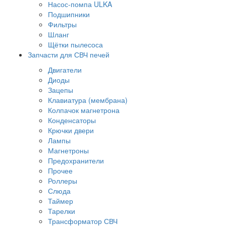
Насос-помпа ULKA
Подшипники
Фильтры
Шланг
Щётки пылесоса
Запчасти для СВЧ печей
Двигатели
Диоды
Зацепы
Клавиатура (мембрана)
Колпачок магнетрона
Конденсаторы
Крючки двери
Лампы
Магнетроны
Предохранители
Прочее
Роллеры
Слюда
Таймер
Тарелки
Трансформатор СВЧ