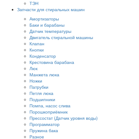
ТЭН
Запчасти для стиральных машин
Амортизаторы
Баки и барабаны
Датчик температуры
Двигатель стиральной машины
Клапан
Кнопки
Конденсатор
Крестовина барабана
Люк
Манжета люка
Ножки
Патрубки
Петля люка
Подшипники
Помпа, насос слива
Порошкоприёмник
Прессостат (Датчик уровня воды)
Программатор
Пружина бака
Разное