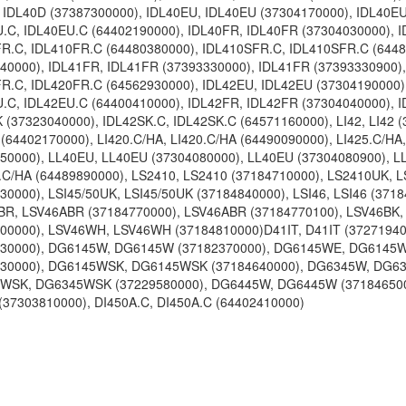
 IDL40D (37387300000), IDL40EU, IDL40EU (37304170000), IDL40EU
.C, IDL40EU.C (64402190000), IDL40FR, IDL40FR (37304030000), 
R.C, IDL410FR.C (64480380000), IDL410SFR.C, IDL410SFR.C (644
40000), IDL41FR, IDL41FR (37393330000), IDL41FR (37393330900),
R.C, IDL420FR.C (64562930000), IDL42EU, IDL42EU (37304190000)
.C, IDL42EU.C (64400410000), IDL42FR, IDL42FR (37304040000), I
 (37323040000), IDL42SK.C, IDL42SK.C (64571160000), LI42, LI42 (3
 (64402170000), LI420.C/HA, LI420.C/HA (64490090000), LI425.C/HA,
50000), LL40EU, LL40EU (37304080000), LL40EU (37304080900), L
C/HA (64489890000), LS2410, LS2410 (37184710000), LS2410UK, L
30000), LSI45/50UK, LSI45/50UK (37184840000), LSI46, LSI46 (3718
R, LSV46ABR (37184770000), LSV46ABR (37184770100), LSV46BK,
00000), LSV46WH, LSV46WH (37184810000)D41IT, D41IT (372719400
230000), DG6145W, DG6145W (37182370000), DG6145WE, DG6145
630000), DG6145WSK, DG6145WSK (37184640000), DG6345W, DG63
SK, DG6345WSK (37229580000), DG6445W, DG6445W (37184650000)
(37303810000), DI450A.C, DI450A.C (64402410000)