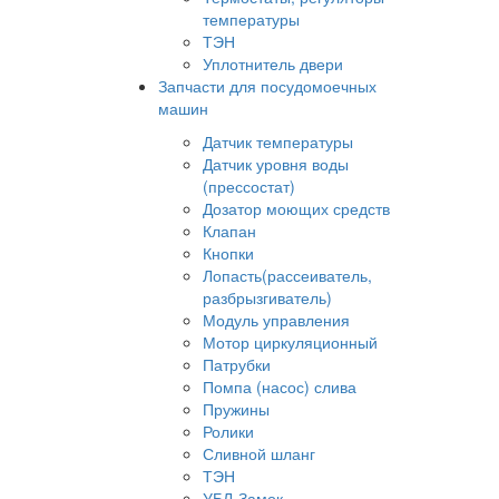
температуры
ТЭН
Уплотнитель двери
Запчасти для посудомоечных
машин
Датчик температуры
Датчик уровня воды
(прессостат)
Дозатор моющих средств
Клапан
Кнопки
Лопасть(рассеиватель,
разбрызгиватель)
Модуль управления
Мотор циркуляционный
Патрубки
Помпа (насос) слива
Пружины
Ролики
Сливной шланг
ТЭН
УБЛ-Замок