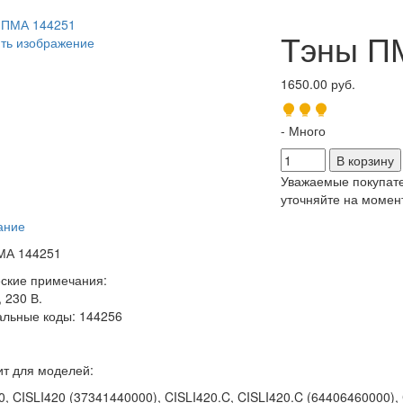
Тэны П
ть изображение
1650.00 руб.
- Много
Уважаемые покупате
уточняйте на момент
ание
МА 144251
ские примечания:
 230 В.
льные коды: 144256
т для моделей:
0, CISLI420 (37341440000), CISLI420.C, CISLI420.C (64406460000),