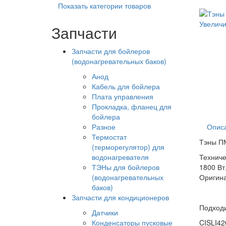
Показать категории товаров
Увеличи
Запчасти
Запчасти для бойлеров
(водонагревательных баков)
Анод
Кабель для бойлера
Плата управления
Прокладка, фланец для
бойлера
Разное
Опис
Термостат
Тэны П
(терморегулятор) для
водонагревателя
Техниче
ТЭНы для бойлеров
1800 Вт,
(водонагревательных
Оригина
баков)
Запчасти для кондиционеров
Подходи
Датчики
Конденсаторы пусковые
CISLI42