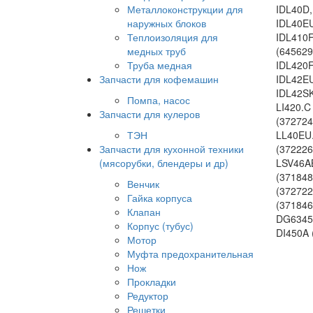
Металлоконструкции для
IDL40D,
наружных блоков
IDL40EU
Теплоизоляция для
IDL410F
медных труб
(645629
Труба медная
IDL420F
Запчасти для кофемашин
IDL42EU
IDL42SK
Помпа, насос
LI420.C
Запчасти для кулеров
(372724
ТЭН
LL40EU.
Запчасти для кухонной техники
(372226
(мясорубки, блендеры и др)
LSV46AB
(371848
Венчик
(37272
Гайка корпуса
(37184
Клапан
DG6345W
Корпус (тубус)
DI450A 
Мотор
Муфта предохранительная
Нож
Прокладки
Редуктор
Решетки