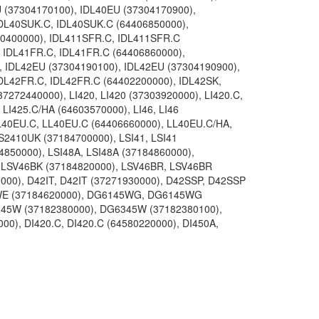
 (37304170100), IDL40EU (37304170900),
IDL40SUK.C, IDL40SUK.C (64406850000),
80400000), IDL411SFR.C, IDL411SFR.C
 IDL41FR.C, IDL41FR.C (64406860000),
, IDL42EU (37304190100), IDL42EU (37304190900),
DL42FR.C, IDL42FR.C (64402200000), IDL42SK,
7272440000), LI420, LI420 (37303920000), LI420.C,
 LI425.C/HA (64603570000), LI46, LI46
L40EU.C, LL40EU.C (64406660000), LL40EU.C/HA,
S2410UK (37184700000), LSI41, LSI41
4850000), LSI48A, LSI48A (37184860000),
 LSV46BK (37184820000), LSV46BR, LSV46BR
00), D42IT, D42IT (37271930000), D42SSP, D42SSP
WE (37184620000), DG6145WG, DG6145WG
45W (37182380000), DG6345W (37182380100),
, DI420.C, DI420.C (64580220000), DI450A,