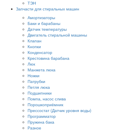
ТЭН
Запчасти для стиральных машин
Амортизаторы
Баки и барабаны
Датчик температуры
Двигатель стиральной машины
Клапан
Кнопки
Конденсатор
Крестовина барабана
Люк
Манжета люка
Ножки
Патрубки
Петля люка
Подшипники
Помпа, насос слива
Порошкоприёмник
Прессостат (Датчик уровня воды)
Программатор
Пружина бака
Разное