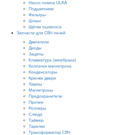
Насос-помпа ULKA
Подшипники
Фильтры
Шланг
Щётки пылесоса
Запчасти для СВЧ печей
Двигатели
Диоды
Зацепы
Клавиатура (мембрана)
Колпачок магнетрона
Конденсаторы
Крючки двери
Лампы
Магнетроны
Предохранители
Прочее
Роллеры
Слюда
Таймер
Тарелки
Трансформатор СВЧ