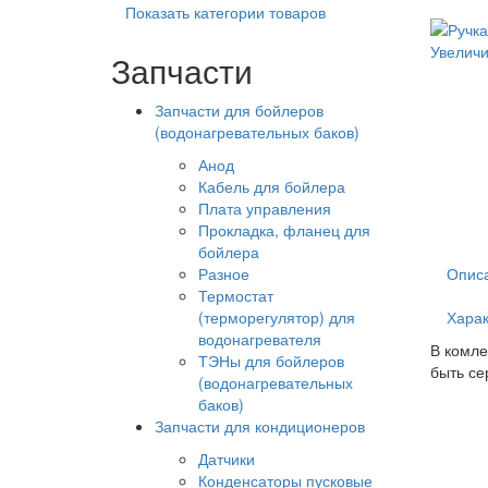
Показать категории товаров
Увеличи
Запчасти
Запчасти для бойлеров
(водонагревательных баков)
Анод
Кабель для бойлера
Плата управления
Прокладка, фланец для
бойлера
Разное
Опис
Термостат
(терморегулятор) для
Харак
водонагревателя
В комле
ТЭНы для бойлеров
быть се
(водонагревательных
баков)
Запчасти для кондиционеров
Датчики
Конденсаторы пусковые