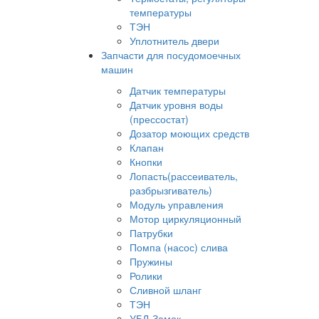
температуры
ТЭН
Уплотнитель двери
Запчасти для посудомоечных
машин
Датчик температуры
Датчик уровня воды
(прессостат)
Дозатор моющих средств
Клапан
Кнопки
Лопасть(рассеиватель,
разбрызгиватель)
Модуль управления
Мотор циркуляционный
Патрубки
Помпа (насос) слива
Пружины
Ролики
Сливной шланг
ТЭН
УБЛ-Замок