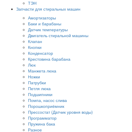
ТЭН
Запчасти для стиральных машин
Амортизаторы
Баки и барабаны
Датчик температуры
Двигатель стиральной машины
Клапан
Кнопки
Конденсатор
Крестовина барабана
Люк
Манжета люка
Ножки
Патрубки
Петля люка
Подшипники
Помпа, насос слива
Порошкоприёмник
Прессостат (Датчик уровня воды)
Программатор
Пружина бака
Разное