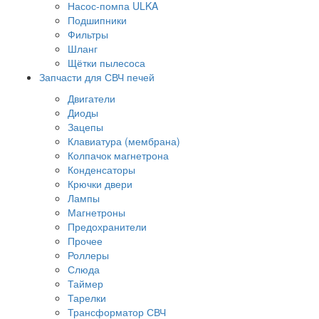
Насос-помпа ULKA
Подшипники
Фильтры
Шланг
Щётки пылесоса
Запчасти для СВЧ печей
Двигатели
Диоды
Зацепы
Клавиатура (мембрана)
Колпачок магнетрона
Конденсаторы
Крючки двери
Лампы
Магнетроны
Предохранители
Прочее
Роллеры
Слюда
Таймер
Тарелки
Трансформатор СВЧ