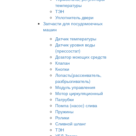
температуры
ТЭН
Уплотнитель двери
Запчасти для посудомоечных
машин
Датчик температуры
Датчик уровня воды
(прессостат)
Дозатор моющих средств
Клапан
Кнопки
Лопасть(рассеиватель,
разбрызгиватель)
Модуль управления
Мотор циркуляционный
Патрубки
Помпа (насос) слива
Пружины
Ролики
Сливной шланг
ТЭН
УБЛ-Замок