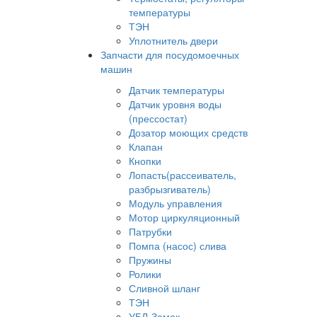
температуры
ТЭН
Уплотнитель двери
Запчасти для посудомоечных
машин
Датчик температуры
Датчик уровня воды
(прессостат)
Дозатор моющих средств
Клапан
Кнопки
Лопасть(рассеиватель,
разбрызгиватель)
Модуль управления
Мотор циркуляционный
Патрубки
Помпа (насос) слива
Пружины
Ролики
Сливной шланг
ТЭН
УБЛ-Замок