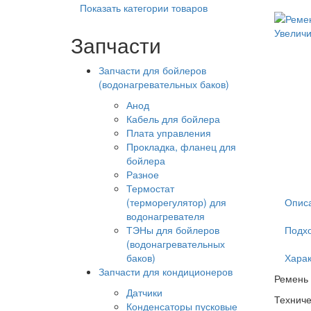
Показать категории товаров
Увеличи
Запчасти
Запчасти для бойлеров
(водонагревательных баков)
Анод
Кабель для бойлера
Плата управления
Прокладка, фланец для
бойлера
Разное
Термостат
(терморегулятор) для
Опис
водонагревателя
ТЭНы для бойлеров
Подхо
(водонагревательных
баков)
Харак
Запчасти для кондиционеров
Ремень
Датчики
Техниче
Конденсаторы пусковые