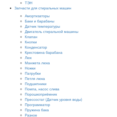
ТЭН
Запчасти для стиральных машин
Амортизаторы
Баки и барабаны
Датчик температуры
Двигатель стиральной машины
Клапан
Кнопки
Конденсатор
Крестовина барабана
Люк
Манжета люка
Ножки
Патрубки
Петля люка
Подшипники
Помпа, насос слива
Порошкоприёмник
Прессостат (Датчик уровня воды)
Программатор
Пружина бака
Разное