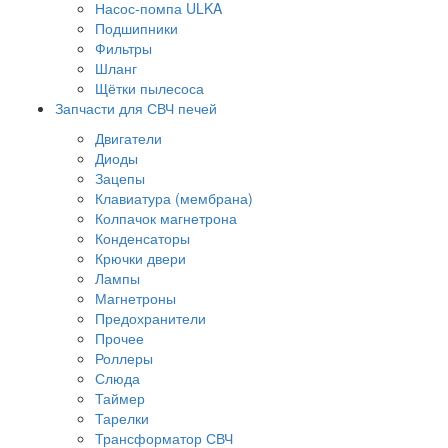
Насос-помпа ULKA
Подшипники
Фильтры
Шланг
Щётки пылесоса
Запчасти для СВЧ печей
Двигатели
Диоды
Зацепы
Клавиатура (мембрана)
Колпачок магнетрона
Конденсаторы
Крючки двери
Лампы
Магнетроны
Предохранители
Прочее
Роллеры
Слюда
Таймер
Тарелки
Трансформатор СВЧ