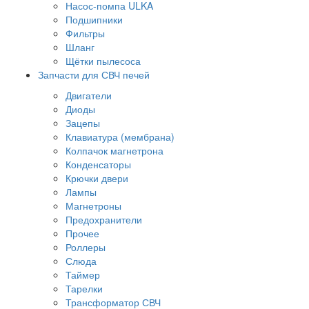
Насос-помпа ULKA
Подшипники
Фильтры
Шланг
Щётки пылесоса
Запчасти для СВЧ печей
Двигатели
Диоды
Зацепы
Клавиатура (мембрана)
Колпачок магнетрона
Конденсаторы
Крючки двери
Лампы
Магнетроны
Предохранители
Прочее
Роллеры
Слюда
Таймер
Тарелки
Трансформатор СВЧ