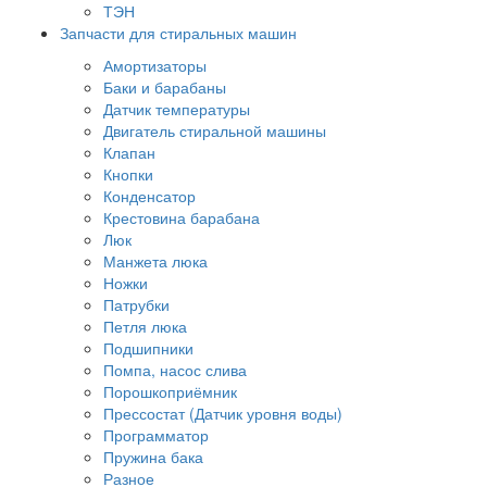
ТЭН
Запчасти для стиральных машин
Амортизаторы
Баки и барабаны
Датчик температуры
Двигатель стиральной машины
Клапан
Кнопки
Конденсатор
Крестовина барабана
Люк
Манжета люка
Ножки
Патрубки
Петля люка
Подшипники
Помпа, насос слива
Порошкоприёмник
Прессостат (Датчик уровня воды)
Программатор
Пружина бака
Разное