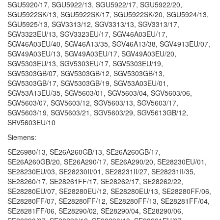
SGU5920/17, SGU5922/13, SGU5922/17, SGU5922/20,
SGU5922SK/13, SGU5922SK/17, SGU5922SK/20, SGU5924/13,
SGU5925/13, SGV3313/12, SGV3313/13, SGV3313/17,
SGV3323EU/13, SGV3323EU/17, SGV46A03EU/17,
SGV46A03EU/40, SGV46A13/35, SGV46A13/38, SGV4913EU/07,
SGV49A03EU/13, SGV49A03EU/17, SGV49A03EU/20,
SGV5303EU/13, SGV5303EU/17, SGV5303EU/19,
SGV5303GB/07, SGV5303GB/12, SGV5303GB/13,
SGV5303GB/17, SGV5303GB/19, SGV53A03EU/01,
SGV53A13EU/35, SGV5603/01, SGV5603/04, SGV5603/06,
SGV5603/07, SGV5603/12, SGV5603/13, SGV5603/17,
SGV5603/19, SGV5603/21, SGV5603/29, SGV5613GB/12,
SRV5603EU/10
Siemens:
SE26980/13, SE26A260GB/13, SE26A260GB/17,
SE26A260GB/20, SE26A290/17, SE26A290/20, SE28230EU/01,
SE28230EU/03, SE28230II/01, SE28231II/27, SE28231II/35,
SE28260/17, SE28261FF/17, SE28262/17, SE28262/22,
SE28280EU/07, SE28280EU/12, SE28280EU/13, SE28280FF/06,
SE28280FF/07, SE28280FF/12, SE28280FF/13, SE28281FF/04,
SE28281FF/06, SE28290/02, SE28290/04, SE28290/06,