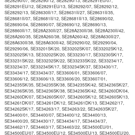
SE28290/07, SE28290/12, SE28290/13, SE28291EU/07,
SE28291EU/12, SE28291EU/13, SE28292/07, SE28292/12,
SE28292/13, SE28630II/17, SE28631II/27, SE28631II/35,
SE28681II/07, SE28681II/12, SE28681II/13, SE28690/02,
SE28690/04, SE28690/07, SE28690/12, SE28690/13,
SE28860II/17, SE28A230II/27, SE28A230II/38, SE28A230II/42,
SE28A260/35, SE28A260/38, SE28A260/42, SE28A630II/27,
SE28A630II/38, SE28A630II/42, SE29290/02, SE29290/04,
SE29290/06, SE33201SK/20, SE33202SK/07, SE33202SK/12,
SE33202SK/13, SE33202SK/20, SE33230/17, SE33230SK/17,
SE33231SK/22, SE33232SK/22, SE33233SK/22, SE33234/17,
SE33234/37, SE33234SK/17, SE33234SK/37, SE33430/17,
SE33434/17, SE33434/37, SE33606/01, SE33606/07,
SE33606/12, SE33606/13, SE33606/20, SE33607/01,
SE34235SK/35, SE34235SK/38, SE34235SK/42, SE34236SK/27,
SE34236SK/35, SE34236SK/38, SE34236SK/42, SE34260DK/04,
SE34260DK/07, SE34260SK/07, SE34260SK/12, SE34260SK/13,
SE34261DK/07, SE34261DK/12, SE34261DK/13, SE34262/17,
SE34262SK/17, SE34263/17, SE34263/22, SE34263SK/27,
SE34400/01, SE34400/07, SE34400/12, SE34400/13,
SE34400/20, SE34430/17, SE34434/17, SE34434/37,
SE34462/17, SE34463/17, SE34463/22, SE34500EU/01,
SE34500EU/07, SE34500EU/12, SE34500EU/13, SE34500EU/20,