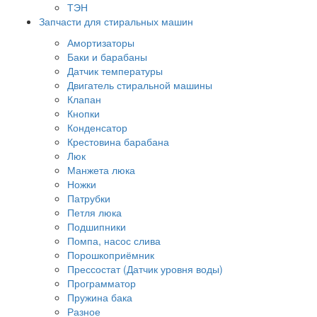
ТЭН
Запчасти для стиральных машин
Амортизаторы
Баки и барабаны
Датчик температуры
Двигатель стиральной машины
Клапан
Кнопки
Конденсатор
Крестовина барабана
Люк
Манжета люка
Ножки
Патрубки
Петля люка
Подшипники
Помпа, насос слива
Порошкоприёмник
Прессостат (Датчик уровня воды)
Программатор
Пружина бака
Разное