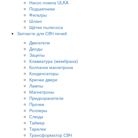
Насос-помпа ULKA
Подшипники
Фильтры
Шланг
Щётки пылесоса
Запчасти для СВЧ печей
Двигатели
Диоды
Зацепы
Клавиатура (мембрана)
Колпачок магнетрона
Конденсаторы
Крючки двери
Лампы
Магнетроны
Предохранители
Прочее
Роллеры
Слюда
Таймер
Тарелки
Трансформатор СВЧ