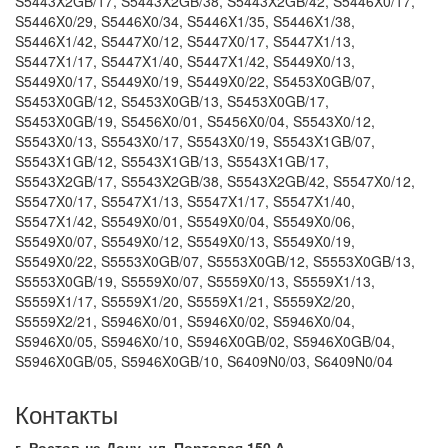
S5443X2GB/17, S5443X2GB/38, S5443X2GB/42, S5446X0/17,
S5446X0/29, S5446X0/34, S5446X1/35, S5446X1/38,
S5446X1/42, S5447X0/12, S5447X0/17, S5447X1/13,
S5447X1/17, S5447X1/40, S5447X1/42, S5449X0/13,
S5449X0/17, S5449X0/19, S5449X0/22, S5453X0GB/07,
S5453X0GB/12, S5453X0GB/13, S5453X0GB/17,
S5453X0GB/19, S5456X0/01, S5456X0/04, S5543X0/12,
S5543X0/13, S5543X0/17, S5543X0/19, S5543X1GB/07,
S5543X1GB/12, S5543X1GB/13, S5543X1GB/17,
S5543X2GB/17, S5543X2GB/38, S5543X2GB/42, S5547X0/12,
S5547X0/17, S5547X1/13, S5547X1/17, S5547X1/40,
S5547X1/42, S5549X0/01, S5549X0/04, S5549X0/06,
S5549X0/07, S5549X0/12, S5549X0/13, S5549X0/19,
S5549X0/22, S5553X0GB/07, S5553X0GB/12, S5553X0GB/13,
S5553X0GB/19, S5559X0/07, S5559X0/13, S5559X1/13,
S5559X1/17, S5559X1/20, S5559X1/21, S5559X2/20,
S5559X2/21, S5946X0/01, S5946X0/02, S5946X0/04,
S5946X0/05, S5946X0/10, S5946X0GB/02, S5946X0GB/04,
S5946X0GB/05, S5946X0GB/10, S6409N0/03, S6409N0/04
Контакты
г. Ростов-на-Дону, ул. Портовая 150 А