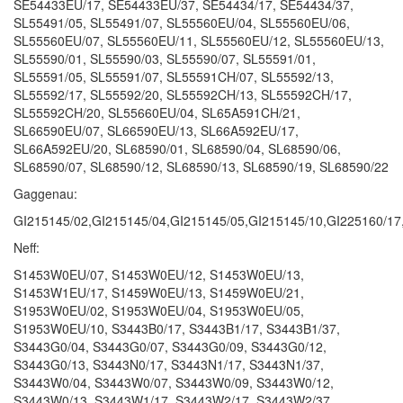
SE54433EU/17, SE54433EU/37, SE54434/17, SE54434/37,
SL55491/05, SL55491/07, SL55560EU/04, SL55560EU/06,
SL55560EU/07, SL55560EU/11, SL55560EU/12, SL55560EU/13,
SL55590/01, SL55590/03, SL55590/07, SL55591/01,
SL55591/05, SL55591/07, SL55591CH/07, SL55592/13,
SL55592/17, SL55592/20, SL55592CH/13, SL55592CH/17,
SL55592CH/20, SL55660EU/04, SL65A591CH/21,
SL66590EU/07, SL66590EU/13, SL66A592EU/17,
SL66A592EU/20, SL68590/01, SL68590/04, SL68590/06,
SL68590/07, SL68590/12, SL68590/13, SL68590/19, SL68590/22
Gaggenau:
GI215145/02,GI215145/04,GI215145/05,GI215145/10,GI22516
Neff:
S1453W0EU/07, S1453W0EU/12, S1453W0EU/13,
S1453W1EU/17, S1459W0EU/13, S1459W0EU/21,
S1953W0EU/02, S1953W0EU/04, S1953W0EU/05,
S1953W0EU/10, S3443B0/17, S3443B1/17, S3443B1/37,
S3443G0/04, S3443G0/07, S3443G0/09, S3443G0/12,
S3443G0/13, S3443N0/17, S3443N1/17, S3443N1/37,
S3443W0/04, S3443W0/07, S3443W0/09, S3443W0/12,
S3443W0/13, S3443W1/17, S3443W2/17, S3443W2/37,