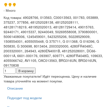
- Много
Код товара
:
49028766, 013563, C00013563, 001783, 053889,
375237, 377856, 481252028138, 481252028111,
481281718219, 481952020013, 481281729414, 49015763,
92440171, 49015337, 92440049, 50269558008, 3790800001,
50061408006, 1245459001, 5423255206, 50228529009,
1508554001, 4055055448, G 375711, G 011368, G 016396, G
505830, G 300698, 8013404, 2003320000, 4280FR4048C,
2003320001, 264943, 4280EN4001B, 481252028001, DC66-
00011A, 6601-000176, 093907, 609771, 4280FR4048G, 109633,
4055066742, AV1105, OAC013563, BRG316UN, BRG016UN,
09170838
Уважаемые покупатели! Идёт переоценка. Цену и наличие
товара уточняйте на момент покупки.
Описание
Подходит под модели