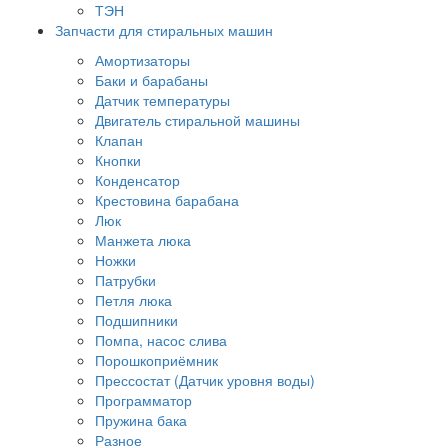
ТЭН
Запчасти для стиральных машин
Амортизаторы
Баки и барабаны
Датчик температуры
Двигатель стиральной машины
Клапан
Кнопки
Конденсатор
Крестовина барабана
Люк
Манжета люка
Ножки
Патрубки
Петля люка
Подшипники
Помпа, насос слива
Порошкоприёмник
Прессостат (Датчик уровня воды)
Программатор
Пружина бака
Разное