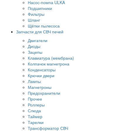
Насос-помпа ULKA
Подшипники
Фильтры
Шланг
Щётки пылесоса
Запчасти для СВЧ печей
Двигатели
Диоды
Зацепы
Клавиатура (мембрана)
Колпачок магнетрона
Конденсаторы
Крючки двери
Лампы
Магнетроны
Предохранители
Прочее
Роллеры
Слюда
Таймер
Тарелки
Трансформатор СВЧ