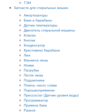
ТЭН
Запчасти для стиральных машин
Амортизаторы
Баки и барабаны
Датчик температуры
Двигатель стиральной машины
Клапан
Кнопки
Конденсатор
Крестовина барабана
Люк
Манжета люка
Ножки
Патрубки
Петля люка
Подшипники
Помпа, насос слива
Порошкоприёмник
Прессостат (Датчик уровня воды)
Программатор
Пружина бака
Разное