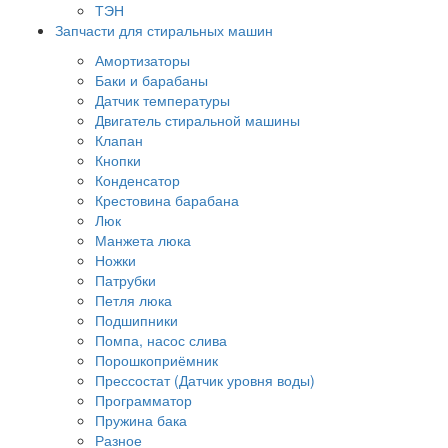
ТЭН
Запчасти для стиральных машин
Амортизаторы
Баки и барабаны
Датчик температуры
Двигатель стиральной машины
Клапан
Кнопки
Конденсатор
Крестовина барабана
Люк
Манжета люка
Ножки
Патрубки
Петля люка
Подшипники
Помпа, насос слива
Порошкоприёмник
Прессостат (Датчик уровня воды)
Программатор
Пружина бака
Разное