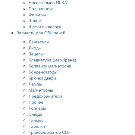
Насос-помпа ULKA
Подшипники
Фильтры
Шланг
Щётки пылесоса
Запчасти для СВЧ печей
Двигатели
Диоды
Зацепы
Клавиатура (мембрана)
Колпачок магнетрона
Конденсаторы
Крючки двери
Лампы
Магнетроны
Предохранители
Прочее
Роллеры
Слюда
Таймер
Тарелки
Трансформатор СВЧ