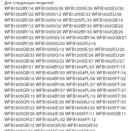
Для следующих моделей:
WFB1002BY/16 WFB1005IG/26 WFB1205IE/30 WFB1602EU/30 WFB1002BY/22 WFB1005II/12 WFB1205IE/33 WFB1602EU/36 WFB1002BY/26 WFB1005II/16 WFB1205PL/33 WFB1602GB/16 WFB1005BY/12 WFB1005II/22 WFB1602BY/30 WFB1602GB/22 WFB1005BY/16 WFB1005II/26 WFB1602BY/33 WFB1602GB/26 WFB1005BY/22 WFB1005SG/16 WFB1602BY/36 WFB1602GB/27 WFB1005BY/26 WFB1005SG/20 WFB1602EU/16 WFB1602GB/30 WFB1005IG/12 WFB1205IE/22 WFB1602EU/22 WFB1602GB/33 WFB1005IG/16 WFB1205IE/26 WFB1602EU/26 WFB1602GB/36 WFB1005IG/22 WFB1205IE/27 WFB1602EU/27 WFB1604BY/01 WFB1604BY/02 WFB1604PL/03 WFB1605FF/15 WFB1605GB/15 WFB1604BY/03 WFB1604PL/05 WFB1605FF/16 WFB1605GB/16 WFB1604BY/05 WFB1604PL/06 WFB1605FF/22 WFB1605GB/30 WFB1604BY/06 WFB1604PL/07 WFB1605FF/26 WFB1605GR/12 WFB1604BY/07 WFB1604PL/09 WFB1605FF/27 WFB1605GR/15 WFB1604BY/08 WFB1604PL/10 WFB1605FF/30 WFB1605GR/16 WFB1604IE/30 WFB1605AU/12 WFB1605FF/33 WFB1605GR/22 WFB1604IE/33 WFB1605AU/20 WFB1605FF/36 WFB1605GR/26 WFB1604IE/36 WFB1605FF/11 WFB1605GB/11 WFB1605GR/27 WFB1604PL/02 WFB1605FF/12 WFB1605GB/12 WFB1605GR/30 WFB1605GR/33 WFB1605IG/36 WFB1605SG/20 WFB1605SN/36 WFB1605GR/36 WFB1605IL/15 WFB1605SN/11 WFB1606SG/20 WFB1605IG/12 WFB1605IL/16 WFB1605SN/12 WFB1614PL/33 WFB1605IG/15 WFB1605IL/22 WFB1605SN/15 WFB1614PL/34 WFB1605IG/16 WFB1605IL/26 WFB1605SN/16 WFB1614PL/36 WFB1605IG/22 WFB1605IL/27 WFB1605SN/22 WFB1670BY/33 WFB1605IG/26 WFB1605IL/30 WFB1605SN/26 WFB1670BY/36 WFB1605IG/27 WFB1605IL/33 WFB1605SN/27 WFB1670BY/37 WFB1605IG/30 WFB1605IL/37 WFB1605SN/30 WFB1805FF/33 WFB1605IG/33 WFB1605SG/16 WFB1605SN/33 WFB1805FF/36 WFB2000/01 WFB2002EU/36 WFB2002SN/36 WFB2004FG/36 WFB200000/02 WFB2002GB/33 WFB2002SN/37 WFB2004GB/15 WFB2000GB/07 WFB2002GB/36 WFB2004FG/15 WFB2004GB/16 WFB2002EU/16 WFB2002SN/16 WFB2004FG/16 WFB2004GB/22 WFB2002EU/22 WFB2002SN/22 WFB2004FG/22 WFB2004GB/26 WFB2002EU/26 WFB2002SN/26 WFB2004FG/26 WFB2004GB/27 WFB2002EU/27 WFB2002SN/27 WFB2004FG/27 WFB2004GB/30 WFB2002EU/30 WFB2002SN/30 WFB2004FG/30 WFB2004GB/31 WFB2002EU/31 WFB2002SN/31 WFB2004FG/31 WFB2004GB/33 WFB2002EU/33 WFB2002SN/33 WFB2004FG/33 WFB2004GB/36 WFB2004GB07 WFB2005BY/15 WFB2005CH/15 WFB2005DD/12 WFB2004PL/02 WFB2005BY/16 WFB2005CH/16 WFB2005DD/15 WFB2004PL/05 WFB2005BY/22 WFB2005CH/22 WFB2005DD/16 WFB2004PL/06 WFB2005BY/26 WFB2005CH/26 WFB2005DD/22 WFB2004PL/07 WFB2005BY/27 WFB2005CH/27 WFB2005DD/26 WFB2004PL/08 WFB2005BY/30 WFB2005CH/30 WFB2005DD/27 WFB2005AU/20 WFB2005BY/31 WFB2005CH/31 WFB2005DD/30 WFB2005AU/36 WFB2005BY/33 WFB2005CH/33 WFB2005DD/31 WFB2005BY/11 WFB2005BY/36 WFB2005CH/36 WFB2005DD/33 WFB2005BY/12 WFB2005CH/12 WFB2005DD/11 WFB2005DD/36 WAA24161GB/10 WAE2416SGB/10 WAE24470GB/07 WAE28363GB/05 WAA28160GB/09 WAE2416SGB/12 WAE24470GB/08 WAE28363GB/06 WAE2412A/06 WAE24260GB/01 WAE24470GB/11 WAE28363GB/07 WAE24162GB/03 WAE24260GB/04 WAE28162GB/01 WAE28363GB/09 WAE24162UK/01 WAE24260GB/08 WAE28162GB/03 WAE28464GB/01 WAE24162UK/08 WAE24260GB/09 WAE28162GB/05 WAE28464GB/03 WAE24162UK/10 WAE24363GB/02 WAE28162GB/09 WAE28464GB/05 WAE2416SGB/01 WAE24363GB/05 WAE28162GB/10 WAE28465GB/03 WAE2416SGB/04 WAE24363GB/06 WAE28162GB/11 WAE28465GB/05 WAE2416SGB/08 WAE24464GB/03 WAE28363GB/02 WAE28467GB/07 WAE28468GB/01 WAE32464UK/01 WFD2061GB/01 WFD2460GB/01 WAE2846SGB/01 WET2820GB/13 WFD2071GB/01 WFD2471GB/01 WAE2846SGB/04 WFC2060EU/01 WFD2071GB/05 WFD2471GB/08 WAE2846SGB/06 WFC2060GB/01 WFD2072GB/01 WFD2471GB/10 WAE2846SGB/10 WFC2060GB/05 WFD2072GB/05 WFD2473GB/01 WAE2846SUK/08 WFC2465GB/01 WFD2073GB/01 WFD2473GB/08 WAE32464GB/01 WFC2466GB/01 WFD2073GB/05 WFD2473GB/10 WAE32464GB/06 WFD1260BY/01 WFD2073GB/06 WFL100GB/12 WAE32464GB/10 WFD2060EU/08 WFD2073GB/07 WFL120GB/12 WAE32464GB/11 WFD2060GB/01 WFD2460/01 WFL1240II/01 WFL2000UK/01 WFL2066GB/08 WFL226LGB/01 WFL2462GB/12 WFL2000UK/12 WFL2067GB/01 WFL226LGB/04 WFL2463FG/01 WFL2060GB/04 WFL2067GB/14 WFL2440/14 WFL2463GB/12 WFL2060GB/12 WFL2067GB/16 WFL2450/01 WFL246KGB/04 WFL2062GB/12 WFL2067GB/17 WFL2450FG/01 WFL246KUK/12 WFL2063EE/01 WFL2080/01 WFL2450GB/01 WFL246SGB/01 WFL2063GB/01 WFL2260GB/01 WFL2450GB/04 WFL246SGB/15 WFL2063GB/12 WFL2260UK/01 WFL2450UK/04 WFL247GNL/01 WFL2066GB/01 WFL2260UK/04 WFL2450UK/12 WFL2860/01 WFL2066GB/06 WFL2260UK/12 WFL245S/04 WFL2860GB/01 WFL2871GB/01 WFLI2440GB/14 WFO2467GB/17 WFO2867GB/15 WFL2871UK/03 WFLI2440GB/18 WFO2467GB/18 WFO2867GB/16 WFL2872GB/01 WFO100AFG/01 WFO2843/05 WFO2867GB/17 WFL2872GB/05 WFO2064GB/01 WFO2850GR/07 WFO2867GB/18 WFL2872GB/06 WFO2460GB/01 WFO285SGB/01 WFR2466GB/01 WFL2872GB/07 WFO2466GB/01 WFO2866GB/01 WFR2868GB/05 WFL2872UK/03 WFO2466GB/05 WFO2866GB/05 WFX148SGB/20 WFLI2440GB/01 WFO2466GB/07 WFO2866GB/07 WFX3267GB/01 WFLI2440GB/05 WFO2467GB/01 WFO2867GB/01 WFX3268GB/23 WFLI2440GB/10 WFO2467GB/15 WFO2867GB/12 WFXI2840GB/01 WFXI2840GB/10 WFXI2840GB/24 WH54080GB/01 WM12E44SGB/03 WXB1060GB/03 WXL127AGB/18 WH54080GB/07 WM12E44SGB/04 WXB1060GB/06 WXL142GB/08 WH54080GR/12 WM12E468GB/03 WXB1260GB/08 WXL146AGB/01 WH54080UK/12 WM12E468GB/07 WXB861ME/07 WXL146AGB/07 WH54480GB/04 WM14E141GB/09 WXL125SGB/01 WXL146AGB/09 WH54880GB/01 WM14E141GB/11 WXL125SGB/15 WXL147AGB/09 WH55680GB/01 WM14E141GB/14 WXL125SGB/16 WXL147AGB/15 WIQ1430EU/01 WM14E141GB/15 WXL127AGB/01 WXL147AGB/18 WIQ1433GB/02 WM5487AGB/04 WXL127AGB/07 WXL147AGB/19 WM12E44SGB/01 WXB1060GB/01 WXL127AGB/15 WXL147AUK/19 WXL148AUK/01 WXL167AGB/16 WXLM146AGB/03 WXLM166AGB/01 WXL148AUK/19 WXL167AUK/16 WXLM146AGB/05 WXLM166AGB/08 WXL160M/07 WXLI1240GB/05 WXLM148AGB/08 WXLM166AGB/10 WXL166AGB/01 WXLI1240GB/14 WXLM148AGB/10 WXLM168AGB/10 WXL166AGB/07 WXLM112GB/04 WXLM148AGB/14 WXLM168AGB/14 WXL166AGB/09 WXLM1200/27 WXLM148AGB/17 WXLM168AGB/15 WXL167AGB/09 WXLM122GB/04 WXLM148AGB/19 WXLS122GB/05 WXL167AGB/10 WXLM1260GB/27 WXLM148AUK/01 WXLS142GB/01 WXL167AGB/15 WXLM1261/04 WXLM148AUK/19 B1WTV3000A/01 B1WTV3600A/05 B1WTV3800A/05 B1WTV3802A/05 B1WTV3001A/01 B1WTV3601A/01 B1WTV3800A/06 B1WTV3803A/01 B1WTV3002A/01 B1WTV3601A/02 B1WTV3800A/07 B1WTV3803A/04 B1WTV3002A/05 B1WTV3601A/04 B1WTV3800A/08 B1WTV3803A/05 B1WTV3003A/01 B1WTV3601A/05 B1WTV3801A/01 B1WTV3804A/02 B1WTV3003A/05 B1WTV3602A/01 B1WTV3801A/02 B1WTV3804A/04 B1WTV3005A/01 B1WTV3602A/04 B1WTV3801A/04 WAA12160ME/10 B1WTV3006A/01 B1WTV3602A/05 B1WTV3801A/05 WAA16110EE/10 B1WTV3600A/01 B1WTV3800A/01 B1WTV3802A/01 WAA16260IT/10 B1WTV3600A/04 B1WTV3800A/04 B1WTV3802A/04 WAA16260OE/10 WAA20110EE/10 WAA20270CE/10 WAA24261/10 WAA28260FG/10 WAA20160ME/10 WAA22170FF/10 WAA28160/09 WAA28260NL/09 WAA20160SN/10 WAA24160SN/10 WAA28160FG/09 WAA28260NL/10 WAA20170FF/10 WAA24161GB/10 WAA28160GB/09 WAA28260SK/09 WAA20260BY/10 WAA24165NN/10 WAA28160NL/09 WAA28260SK/10 WAA20260EE/10 WAA24170FF/10 WAA28160SN/10 WAA28261/09 WAA20260OE/10 WAA24260BY/10 WAA28165NN/10 WAA28261/10 WAA20260PL/10 WAA24260EE/10 WAA28170SN/09 WAA28280NL/09 WAA2026JPL/10 WAA24260OE/10 WAA28260FF/10 WAA28280NL/10 WAA2026SBY/10 WAA24260PL/10 WAA28260FG/09 WAE16060ME/01 WAE16060ME/04 WAE16160GR/04 WAE16163ZA/10 WAE16260IL/11 WAE16060ME/08 WAE16160PL/02 WAE16163ZA/11 WAE16260TR/01 WAE16060ME/11 WAE16160PL/03 WAE16165ZA/01 WAE16260TR/10 WAE16121IT/01 WAE16160PL/09 WAE1616FOE/01 WAE16260TR/16 WAE16121IT/10 WAE16160PL/11 WAE1616FOE/11 WAE16260TR/22 WAE16121IT/11 WAE16160PL/12 WAE16210TR/12 WAE16261TR/12 WAE16160BY/03 WAE16162EE/01 WAE1621STR/10 WAE16420IT/01 WAE16160EE/01 WAE16162EE/08 WAE1621STR/22 WAE16427IT/01 WAE16160EE/02 WAE16162EE/10 WAE16260BC/12 WAE16427IT/08 WAE16160EE/03 WAE16163ZA/01 WAE16260IL/01 WAE16428IT/01 WAE16440OE/01 WAE1816KBC/03 WAE20160FF/15 WAE20361OE/05 WAE16460BY/03 WAE1816KBC/04 WAE20160GR/14 WAE20361PL/05 WAE16460TR/01 WAE1816KBC/05 WAE20160PL/14 WAE20361PL/14 WAE18060AU/01 WAE1816KBC/08 WAE20260ME/04 WAE2036KPL/02 WAE18060AU/04 WAE1826KBC/12 WAE20360BY/05 WAE2036KPL/05 WAE18060AU/05 WAE1826KTR/12 WAE20360OE/02 WAE2036KPL/06 WAE18060AU/09 WAE20061EE/01 WAE20360OE/05 WAE2036SBY/01 WAE18060AU/11 WAE20061EE/04 WAE20360OE/06 WAE20370CE/05 WAE1816KBC/01 WAE20061EE/08 WAE20360PL/02 WAE2037KPL/05 WAE1816KBC/02 WAE20160FF/14 WAE20360PL/05 WAE20460PL/09 WAE20460PL/11 WAE24160GR/03 WAE2416SGB/08 WAE241K0NL/01 WAE20461EE/10 WAE24160PL/22 WAE2416SGB/10 WAE241K0NL/02 WAE20462EE/10 WAE24162GB/03 WAE2416SGB/12 WAE241K0NL/03 WAE2046MBY/09 WAE24162UK/01 WAE24170EX/14 WAE241K0NL/09 WAE2046MBY/11 WAE24162UK/08 WAE24191/14 WAE241K0NL/11 WAE2412A/06 WAE24162UK/10 WAE24191/15 WAE241K0NL/14 WAE24143/02 WAE24164GB/05 WAE24191/22 WAE241K0NL/15 WAE24160FG/14 WAE24164GB/22 WAE24191/26 WAE241Y0/14 WAE24160FG/15 WAE2416SGB/01 WAE241A0NL/02 WAE241Y0/15 WAE24160FG/22 WAE2416SGB/04 WAE241A0NL/03 WAE241Y0/22 WAE24260GB/01 WAE24343/02 WAE24361PL/11 WAE24375/06 WAE24260GB/04 WAE24360OE/02 WAE24363GB/02 WAE24460FG/03 WAE24260GB/08 WAE24360OE/05 WAE24363GB/05 WAE24464GB/03 WAE24260GB/09 WAE24360OE/06 WAE24363GB/06 WAE2446XEE/01 WAE24320/02 WAE24360PL/02 WAE24363GB/11 WAE2446XEE/02 WAE24320/05 WAE24360PL/05 WAE24364GB/05 WAE2446XEE/03 WAE24320/06 WAE24360PL/06 WAE24364GB/11 WAE2446XEE/04 WAE24340/05 WAE24361OE/05 WAE2436FPL/05 WAE2446XEE/08 WAE24340/11 WAE24361OE/11 WAE24375/02 WAE2446XEE/12 WAE24340/16 WAE24361PL/05 WAE24375/05 WAE24470GB/07 WAE24470GB/08 WAE28162GB/05 WAE281K0NL/02 WAE281M3/04 WAE24470GB/11 WAE28162GB/09 WAE281K0NL/03 WAE28260FF/03 WAE244A0FF/03 WAE28162GB/10 WAE281K0NL/05 WAE28260FF/07 WAE27160NL/14 WAE28162GB/11 WAE281K0NL/09 WAE28260SN/03 WAE27160NL/21 WAE28172EX/18 WAE281K0NL/11 WAE28260SN/05 WAE27160NL/23 WAE28172EX/21 WAE281K0NL/14 WAE28260SN/07 WAE27160NL/24 WAE28172EX/24 WAE281K0NL/15 WAE28261SN/01 WAE28143/04 WAE28172EX/26 WAE281K0NL/21 WAE2834A/05 WAE28162GB/01 WAE28175EX/04 WAE281K0NL/23 WAE2834A/07 WAE28162GB/03 WAE281K0NL/01 WAE281K0NL/24 WAE2834A/10 WAE2834A/12 WAE2834R/07 WAE28363GB/07 WAE28370EX/17 WAE2834A/13 WAE2834R/10 WAE28363GB/09 WAE283K0NL/01 WAE2834A/16 WAE2834R/13 WAE28363GB/10 WAE283K0NL/02 WAE2834A/17 WAE2834R/16 WAE28363GB/12 WAE283K0NL/05 WAE2834E/05 WAE28360NL/05 WAE28364GB/05 WAE283K0NL/06 WAE2834E/07 WAE28360NL/06 WAE28364GB/10 WAE283K0NL/12 WAE2834E/10 WAE28360NL/12 WAE28364GB/12 WAE283K0NL/13 WAE2834E/13 WAE28363GB/02