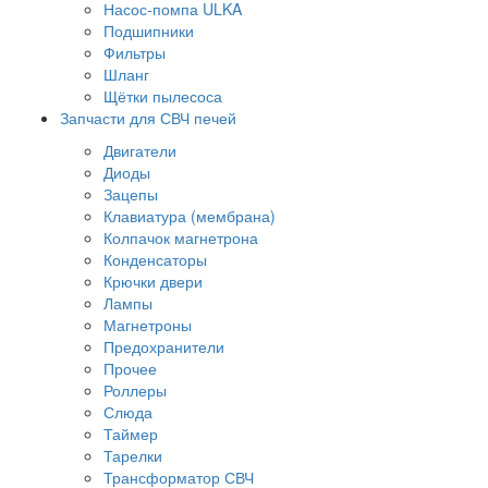
Насос-помпа ULKA
Подшипники
Фильтры
Шланг
Щётки пылесоса
Запчасти для СВЧ печей
Двигатели
Диоды
Зацепы
Клавиатура (мембрана)
Колпачок магнетрона
Конденсаторы
Крючки двери
Лампы
Магнетроны
Предохранители
Прочее
Роллеры
Слюда
Таймер
Тарелки
Трансформатор СВЧ