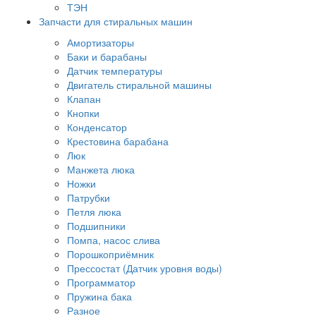
ТЭН
Запчасти для стиральных машин
Амортизаторы
Баки и барабаны
Датчик температуры
Двигатель стиральной машины
Клапан
Кнопки
Конденсатор
Крестовина барабана
Люк
Манжета люка
Ножки
Патрубки
Петля люка
Подшипники
Помпа, насос слива
Порошкоприёмник
Прессостат (Датчик уровня воды)
Программатор
Пружина бака
Разное