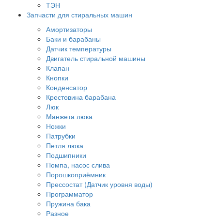
ТЭН
Запчасти для стиральных машин
Амортизаторы
Баки и барабаны
Датчик температуры
Двигатель стиральной машины
Клапан
Кнопки
Конденсатор
Крестовина барабана
Люк
Манжета люка
Ножки
Патрубки
Петля люка
Подшипники
Помпа, насос слива
Порошкоприёмник
Прессостат (Датчик уровня воды)
Программатор
Пружина бака
Разное