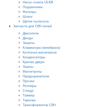
Насос-помпа ULKA
Подшипники
Фильтры
Шланг
Щётки пылесоса
Запчасти для СВЧ печей
Двигатели
Диоды
Зацепы
Клавиатура (мембрана)
Колпачок магнетрона
Конденсаторы
Крючки двери
Лампы
Магнетроны
Предохранители
Прочее
Роллеры
Слюда
Таймер
Тарелки
Трансформатор СВЧ