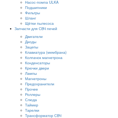
Насос-помпа ULKA
Подшипники
Фильтры
Шланг
Щётки пылесоса
Запчасти для СВЧ печей
Двигатели
Диоды
Зацепы
Клавиатура (мембрана)
Колпачок магнетрона
Конденсаторы
Крючки двери
Лампы
Магнетроны
Предохранители
Прочее
Роллеры
Слюда
Таймер
Тарелки
Трансформатор СВЧ