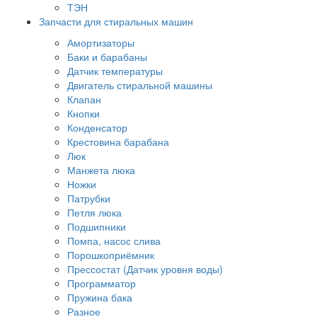
ТЭН
Запчасти для стиральных машин
Амортизаторы
Баки и барабаны
Датчик температуры
Двигатель стиральной машины
Клапан
Кнопки
Конденсатор
Крестовина барабана
Люк
Манжета люка
Ножки
Патрубки
Петля люка
Подшипники
Помпа, насос слива
Порошкоприёмник
Прессостат (Датчик уровня воды)
Программатор
Пружина бака
Разное