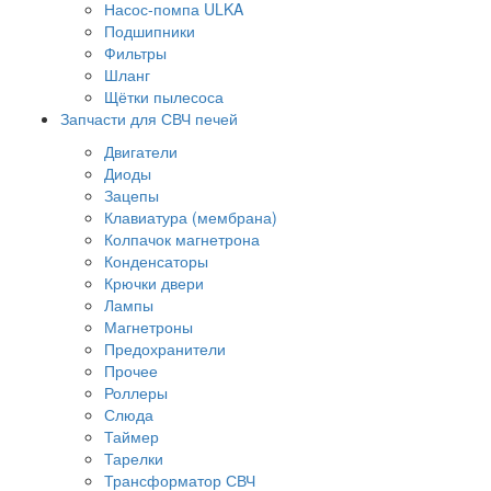
Насос-помпа ULKA
Подшипники
Фильтры
Шланг
Щётки пылесоса
Запчасти для СВЧ печей
Двигатели
Диоды
Зацепы
Клавиатура (мембрана)
Колпачок магнетрона
Конденсаторы
Крючки двери
Лампы
Магнетроны
Предохранители
Прочее
Роллеры
Слюда
Таймер
Тарелки
Трансформатор СВЧ