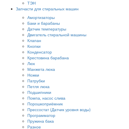
ТЭН
Запчасти для стиральных машин
Амортизаторы
Баки и барабаны
Датчик температуры
Двигатель стиральной машины
Клапан
Кнопки
Конденсатор
Крестовина барабана
Люк
Манжета люка
Ножки
Патрубки
Петля люка
Подшипники
Помпа, насос слива
Порошкоприёмник
Прессостат (Датчик уровня воды)
Программатор
Пружина бака
Разное