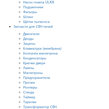
Насос-помпа ULKA
Подшипники
Фильтры
Шланг
Щётки пылесоса
Запчасти для СВЧ печей
Двигатели
Диоды
Зацепы
Клавиатура (мембрана)
Колпачок магнетрона
Конденсаторы
Крючки двери
Лампы
Магнетроны
Предохранители
Прочее
Роллеры
Слюда
Таймер
Тарелки
Трансформатор СВЧ