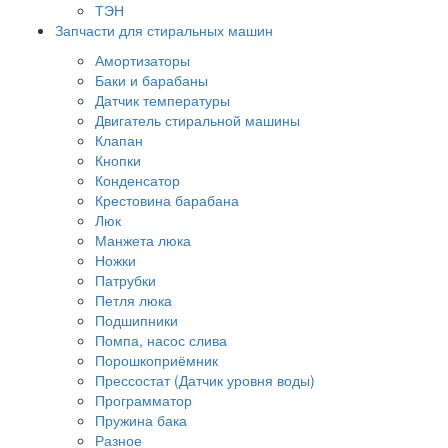
ТЭН
Запчасти для стиральных машин
Амортизаторы
Баки и барабаны
Датчик температуры
Двигатель стиральной машины
Клапан
Кнопки
Конденсатор
Крестовина барабана
Люк
Манжета люка
Ножки
Патрубки
Петля люка
Подшипники
Помпа, насос слива
Порошкоприёмник
Прессостат (Датчик уровня воды)
Программатор
Пружина бака
Разное