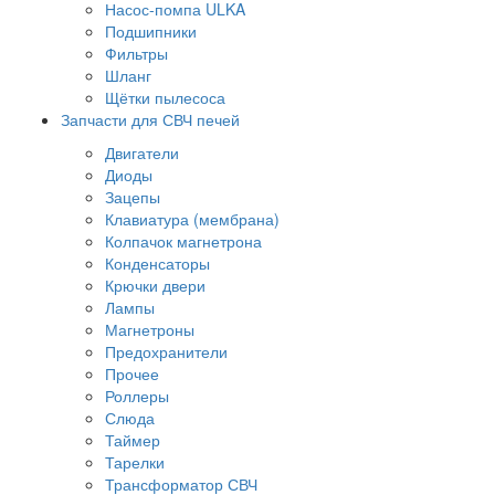
Насос-помпа ULKA
Подшипники
Фильтры
Шланг
Щётки пылесоса
Запчасти для СВЧ печей
Двигатели
Диоды
Зацепы
Клавиатура (мембрана)
Колпачок магнетрона
Конденсаторы
Крючки двери
Лампы
Магнетроны
Предохранители
Прочее
Роллеры
Слюда
Таймер
Тарелки
Трансформатор СВЧ