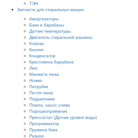
ТЭН
Запчасти для стиральных машин
Амортизаторы
Баки и барабаны
Датчик температуры
Двигатель стиральной машины
Клапан
Кнопки
Конденсатор
Крестовина барабана
Люк
Манжета люка
Ножки
Патрубки
Петля люка
Подшипники
Помпа, насос слива
Порошкоприёмник
Прессостат (Датчик уровня воды)
Программатор
Пружина бака
Разное