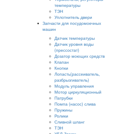
температуры
ТЭН
Уплотнитель двери
Запчасти для посудомоечных
машин
Датчик температуры
Датчик уровня воды
(прессостат)
Дозатор моющих средств
Клапан
Кнопки
Лопасть(рассеиватель,
разбрызгиватель)
Модуль управления
Мотор циркуляционный
Патрубки
Помпа (насос) слива
Пружины
Ролики
Сливной шланг
ТЭН
УБЛ-Замок