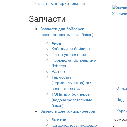
Показать категории товаров
Увеличи
Запчасти
Запчасти для бойлеров
(водонагревательных баков)
Анод
Кабель для бойлера
Плата управления
Прокладка, фланец для
бойлера
Разное
Термостат
(терморегулятор) для
Опис
водонагревателя
ТЭНы для бойлеров
Подхо
(водонагревательных
баков)
Харак
Запчасти для кондиционеров
Термост
Датчики
Конденсаторы пусковые